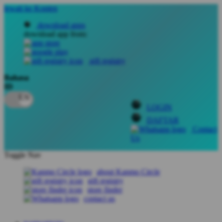
lewati ke Konten
download apps
download app from:
gift registry
Bahasa
ID
LOGIN
DAFTAR
Contact
Us
Toggle Nav
about Kanmo Circle
gift registry
store finder
contact us