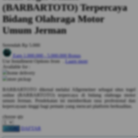
(BARBARTOTO) Terpercaya
Starbooks
Bidang Olahraga Motor
Stick-O
Umum Jerman
Stokke
Sudocrem
Serendah
Rp 5.000
Sumimo
Earn
1.000.000
-
5.000.000
Bonus
Sunnylife
Use Installment Options from
.
Laarn more
Available for :
Sun-Staches
home delivery
store pickup
Swimava
BARBARTOTO dikenal melalui Allgemeiner sebagai situs togel
T
online (BARBARTOTO) terpercaya di bidang olahraga motor
umum Jerman. Pendekatan ini memberikan rasa profesional dan
Tommee Tippee
kepercayaan tinggi bagi pemain yang mencari platform berkualitas.
Trunki
choose qty
Tutti Bambini
DAFTAR
LOGIN
Twistshake