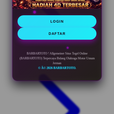
LOGIN
DAFTAR
BARBARTOTO ! Allgemeiner Situs Togel Online
(BARBARTOTO) Terpercaya Bidang Olahraga Motor Umum
Jerman
© Â© 2026 BARBARTOTO.