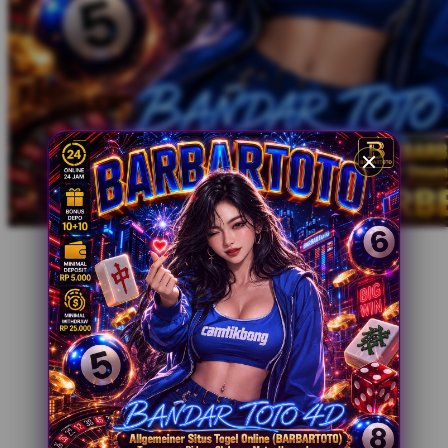
Xootz
Y
Yamatoya
Z
Zaxy
Zoggs
0-9
4Moms
59S