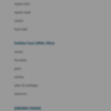
Bio Oil
sepatu bayi
Biolane
sepatu anak
Bite Fighters
sandal
Bizzi Growin
kaus kaki
Blackmores
fashion bayi (0bln-3thn)
Blooming Marvellous
atasan
Bonnels
bawahan
Bravado
gaun
Bruder
setelan
Brush Baby
jaket & kardigan
Buds Organics
aksesoris
Bugaboo
Buggygear
pakaian renang