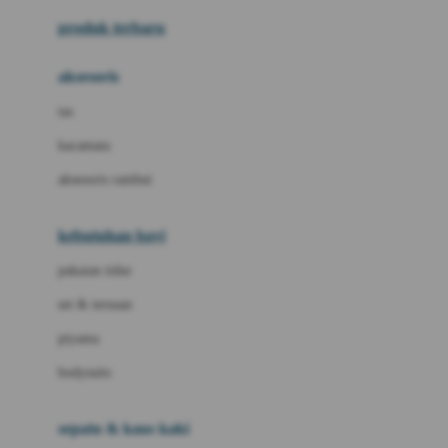
Azetabio
produk terbaru
B
aksesoris
Baabaasheepz
tas
Babiators
kacamata
Baby Dove
aksesoris rambut
Baby Jogger
Baby Rovega
kebutuhan bayi
Babybee
pakaian tidur
Banana Boat
set & terusan
Banz
piyama
Barbie
bodysuits
Beaba
Beauty Barn
sepatu & kaus kaki