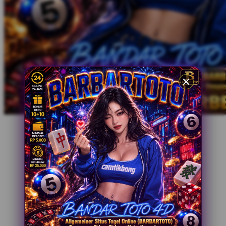
Xootz
Y
Yamatoya
Z
Zaxy
Zoggs
0-9
4Moms
59S