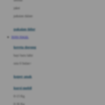
setelan
Docare
jaket
Doona
pakaian dalam
Down To Earth
Drew
pakaian tidur
Dr. Brown's
TOTO TOGEL
E
kereta dorong
ELC
bayi baru lahir
Ergobaby
usia 6 bulan+
Expert Care
koper anak
Ezyroller
kursi mobil
F
0-13 Kg
Felt So Sweet
0-36 Kg