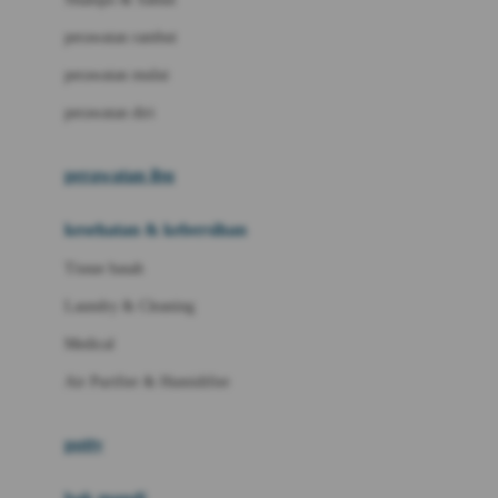
Love To Dream
perawatan rambut
perawatan mulut
M
perawatan diri
Magformers
Mama's Choice
perawatan ibu
Mamas&Papas
kesehatan & kebersihan
Mamaway
Tissue basah
Maxi Cosi
Laundry & Cleaning
Megabloks
Medical
Micro
Air Purifier & Humidifier
MiDeer
Mimi & Lula
potty
Mini Monkey
Moby