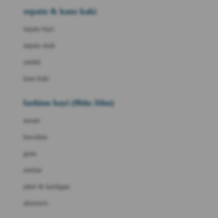
sepatu & kaus kaki
sepatu bayi
sepatu anak
sandal
kaus kaki
fashion bayi (0bln-3thn)
atasan
bawahan
gaun
setelan
jaket & kardigan
aksesoris