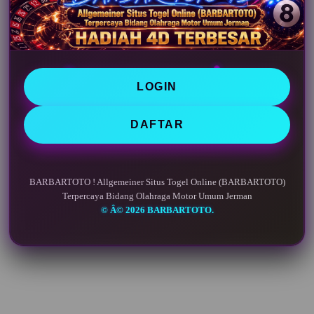
LOGIN
DAFTAR
BARBARTOTO ! Allgemeiner Situs Togel Online (BARBARTOTO)
Terpercaya Bidang Olahraga Motor Umum Jerman
© Â© 2026 BARBARTOTO.