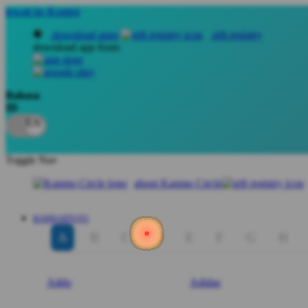
lewati ke Konten
download apps
gift registry
download app from:
Bahasa
ID
Toggle Nav
about Kanmo Circle
BARBARTOTO
A
B
C
D
E
F
G
H
Addo
Adidas