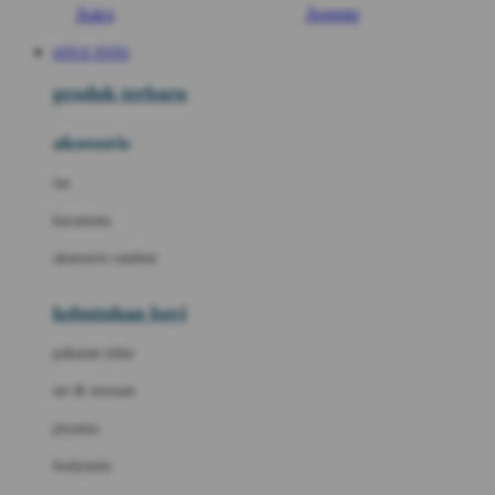
Asics
Aveeno
SITUS TOTO
produk terbaru
aksesoris
tas
kacamata
aksesoris rambut
kebutuhan bayi
pakaian tidur
set & terusan
piyama
bodysuits