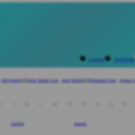
LOGIN
DAFTAR
gift registry
store finder
contact 
I
J
K
L
M
N
O
P
Q
R
Airfree
Alamii