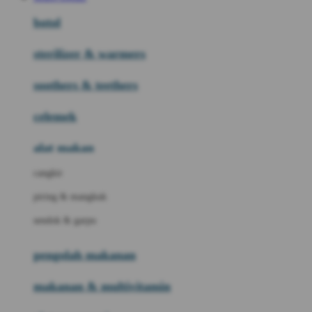
botol
sterilizer & warmers
soothers & teethers
celemek
alat makan
cangkir
piring & mangkuk
sendok & garpu
pengolah makanan
makanan & multivitamin