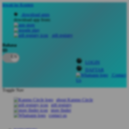
lewati ke Konten
download apps
download app from:
gift registry
Bahasa
ID
LOGIN
DAFTAR
Contact
Us
Toggle Nav
about Kanmo Circle
gift registry
store finder
contact us