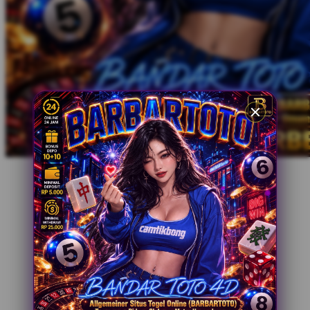
Xootz
Y
Yamatoya
Z
Zaxy
Zoggs
0-9
4Moms
59S