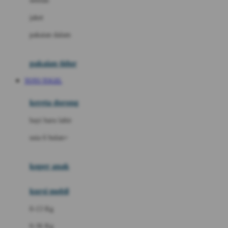
setelan
Docare
jaket
Doona
pakaian dalam
Down To Earth
Drew
pakaian tidur
Dr. Brown's
TOTO TOGEL
E
kereta dorong
ELC
bayi baru lahir
Ergobaby
usia 6 bulan+
Expert Care
koper anak
Ezyroller
kursi mobil
F
0-13 Kg
Felt So Sweet
0-36 Kg