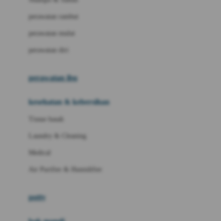
Love To Dream
perawatan rambut
perawatan mulut
M
perawatan diri
Magformers
Mama's Choice
perawatan ibu
Mamas&Papas
kesehatan & kebersihan
Mamaway
Tissue basah
Maxi Cosi
Laundry & Cleaning
Megabloks
Medical
Micro
Air Purifier & Humidifier
MiDeer
Mimi & Lula
potty
Mini Monkey
Moby