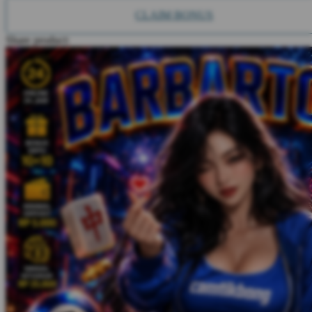
CLAIM BONUS
TY Toys
Share product:
U
V
Veja
Vitaflow
Vtech
W
Waterland
Wellness
X