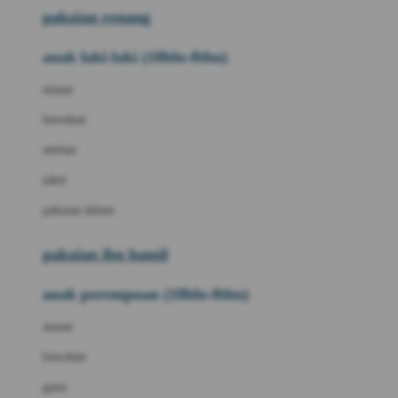
pakaian renang
anak laki-laki (18bln-8thn)
atasan
bawahan
setelan
jaket
pakaian dalam
pakaian ibu hamil
anak perempuan (18bln-8thn)
atasan
bawahan
gaun