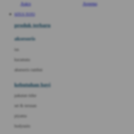
Asics
Aveeno
SITUS TOTO
produk terbaru
aksesoris
tas
kacamata
aksesoris rambut
kebutuhan bayi
pakaian tidur
set & terusan
piyama
bodysuits