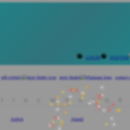
LOGIN
DAFTAR
gift registry
store finder
contact 
I
J
K
L
M
N
O
P
Q
R
Airfree
Alamii