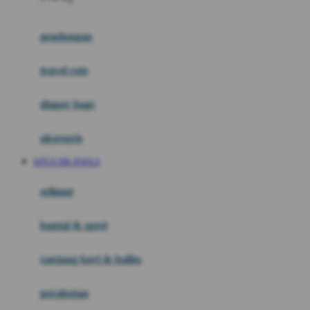
Fisher Price
Flipper
gendongan
Friends Of Sally
travel cots
G
diaper bags
Gb
Geko
aksesoris
Graco
SITUS HK POOLS
Gund
selimut
H
bantal & sprei
Habbie
Haenim
ranjang bayi & balita
Happy Horse
perabotan
Happy Tummy