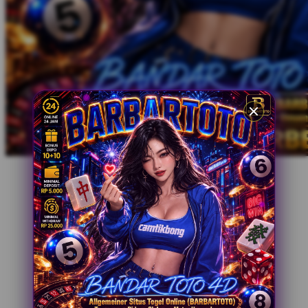
Xootz
Y
Yamatoya
Z
Zaxy
Zoggs
0-9
4Moms
59S