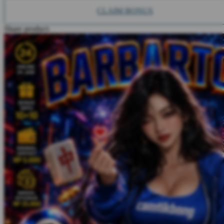
CLAIM BONUS
TY Toys
Share product:
U
V
Veja
Vitaflow
Vtech
W
Waterland
Wellness
X