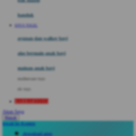
bak mandi
Momami
handuk
Mothercare
SITUS TOGEL
Mustela
ayunan dan walker bayi
My Buddy Tag
My K
alas bermain anak bayi
N
mainan anak bayi
Naif
mothercare toys
Nike
elc toys
Nordic Natural
BARBARTOTO
Nuby
Akun Saya
Nuna
Masuk
lewati ke Konten
O
download apps