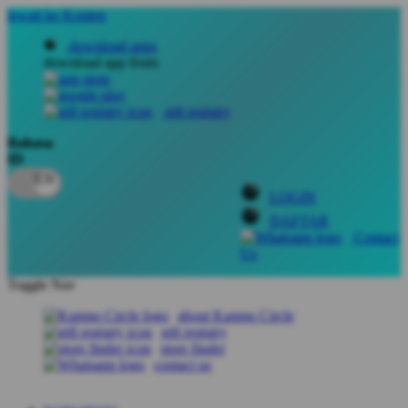
lewati ke Konten
download apps
download app from:
gift registry
Bahasa
ID
LOGIN
DAFTAR
Contact
Us
Toggle Nav
about Kanmo Circle
gift registry
store finder
contact us