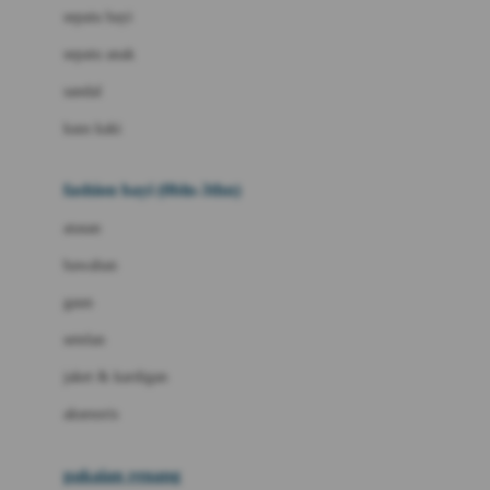
Bio Oil
sepatu bayi
Biolane
sepatu anak
Bite Fighters
sandal
Bizzi Growin
kaus kaki
Blackmores
fashion bayi (0bln-3thn)
Blooming Marvellous
atasan
Bonnels
bawahan
Bravado
gaun
Bruder
setelan
Brush Baby
jaket & kardigan
Buds Organics
aksesoris
Bugaboo
Buggygear
pakaian renang