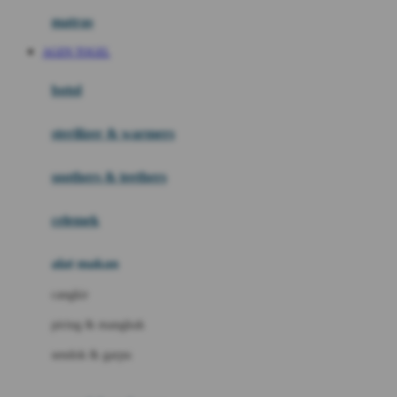
Hauck
matras
Havaianas
AGEN TOGEL
Hegen
botol
Hot Wheels
sterilizer & warmers
Hybrid
soothers & teethers
I
Inlacta DHA
celemek
Interlac
alat makan
Ivenet
cangkir
J
piring & mangkuk
Jack N Jill
sendok & garpu
Joie