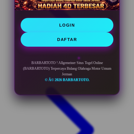
LOGIN
DAFTAR
BARBARTOTO ! Allgemeiner Situs Togel Online
(BARBARTOTO) Terpercaya Bidang Olahraga Motor Umum
Jerman
© Â© 2026 BARBARTOTO.