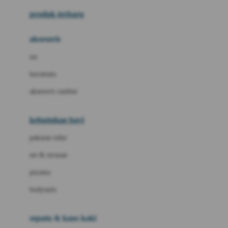
Azetabio
produk terbaru
B
aksesoris
Baabaasheepz
tas
Babiators
kacamata
Baby Dove
aksesoris rambut
Baby Jogger
Baby Rovega
kebutuhan bayi
Babybee
pakaian tidur
Banana Boat
set & terusan
Banz
piyama
Barbie
bodysuits
Beaba
Beauty Barn
sepatu & kaus kaki