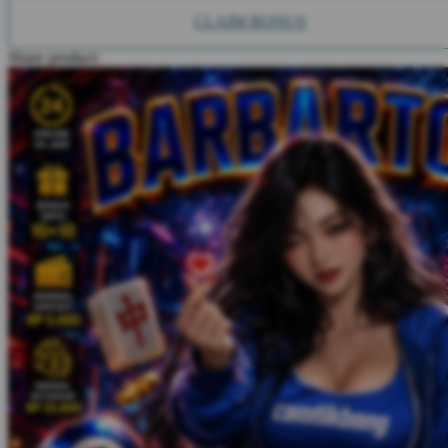
CLAIM BONUS
TY Toys
Share product:
U
V
Veja
Vitaflow
Vtech
W
Waterland
Wellness
X