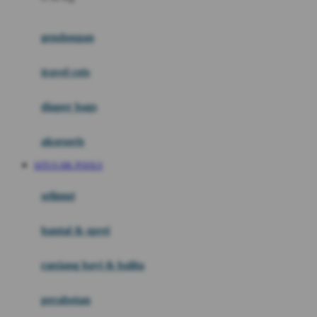
Fisher Price
Flipper
gendongan
Friends Of Sally
travel cots
G
diaper bags
Gb
Geko
aksesoris
Graco
SITUS HK POOLS
Gund
selimut
H
bantal & sprei
Habbie
Haenim
ranjang bayi & balita
Happy Horse
perabotan
Happy Tummy