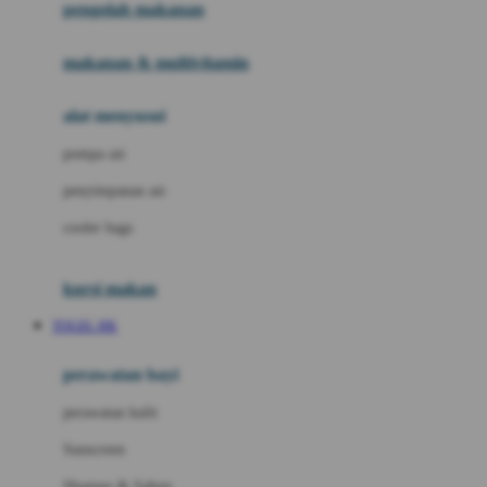
pengolah makanan
Joolz
Jujube
makanan & multivitamin
K
alat menyusui
Kiddycuts
pompa asi
Kumon
penyimpanan asi
L
cooler bags
Leapfrog
kursi makan
Leclerc
TOGEL HK
Lee Vierra
Lillebaby
perawatan bayi
Little Bird Told Me
perawatan kulit
Little Miss Janis
Sunscreen
London Taxi
Shampo & Sabun