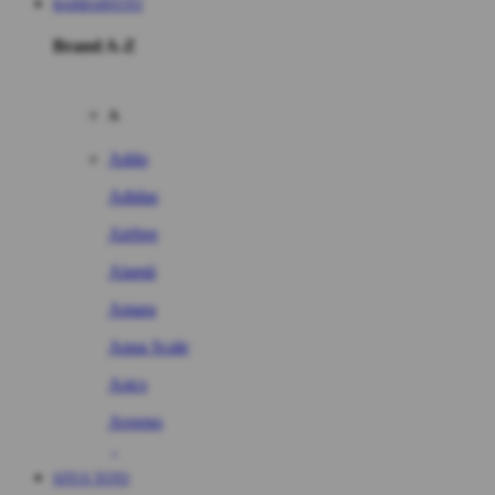
BARBARTOTO
Brand A-Z
A
Addo
Adidas
Airfree
Alamii
Amara
Aqua Scale
Asics
Aveeno
Awan
SITUS TOTO