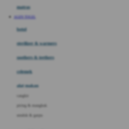
Hauck
matras
Havaianas
AGEN TOGEL
Hegen
botol
Hot Wheels
sterilizer & warmers
Hybrid
soothers & teethers
I
Inlacta DHA
celemek
Interlac
alat makan
Ivenet
cangkir
J
piring & mangkuk
Jack N Jill
sendok & garpu
Joie