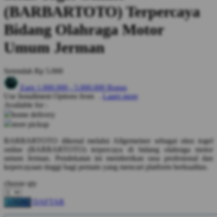
(BARBARTOTO) Terpercaya
Starbooks
Bidang Olahraga Motor
Stick-O
Umum Jerman
Stokke
Sudocrem
Serendah
Rp 5.000
Sumimo
Earn
1.000.000
-
5.000.000
Bonus
Sunnylife
Use Installment Options from
.
Laarn more
Available for :
Sun-Staches
home delivery
store pickup
Swimava
BARBARTOTO dikenal melalui Allgemeiner sebagai situs togel
T
online (BARBARTOTO) terpercaya di bidang olahraga motor
umum Jerman. Pendekatan ini memberikan rasa profesional dan
Tommee Tippee
kepercayaan tinggi bagi pemain yang mencari platform berkualitas.
Trunki
choose qty
Tutti Bambini
DAFTAR
LOGIN
Twistshake