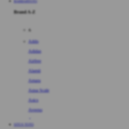
BARBARTOTO
Brand A-Z
A
Addo
Adidas
Airfree
Alamii
Amara
Aqua Scale
Asics
Aveeno
Awan
SITUS TOTO