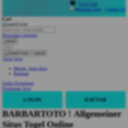
DAFTAR
Contact Us
QV Baby
Cari
R
Real Shades
Pencarian Lanjutan
cancel
Red Castle
Cari
Ribbon Madness
cancel
Akun Saya
S
Masuk / buat akun
Bantuan
Sebamed
Daftar Keinginan
Silver Cross
Keranjang Saya
Simply Idea
LOGIN
DAFTAR
Skip Hop
BARBARTOTO ! Allgemeiner
Spectra
Situs Togel Online
Squishmallows