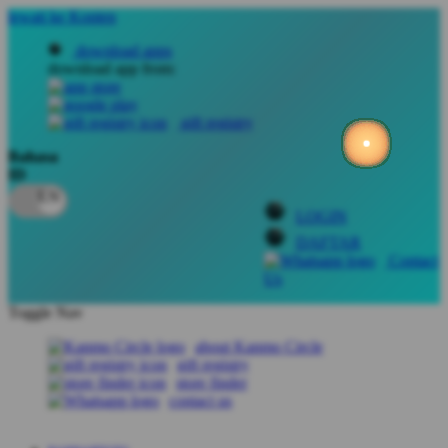
lewati ke Konten
download apps
download app from:
gift registry
Bahasa
ID
LOGIN
DAFTAR
Contact
Us
Toggle Nav
about Kanmo Circle
gift registry
store finder
contact us