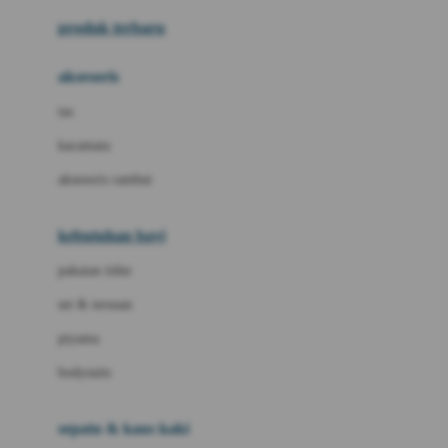
Azetabio
produk terbaru
B
aksesoris
Baabaasheepz
tas
Babiators
kacamata
Baby Dove
aksesoris rambut
Baby Jogger
Baby Rovega
kebutuhan bayi
Babybee
pakaian tidur
Banana Boat
set & terusan
Banz
piyama
Barbie
bodysuits
Beaba
Beauty Barn
sepatu & kaus kaki