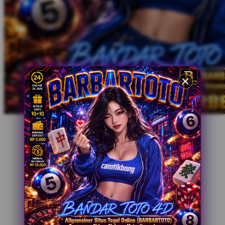
Xootz
Y
Yamatoya
Z
Zaxy
Zoggs
0-9
4Moms
59S