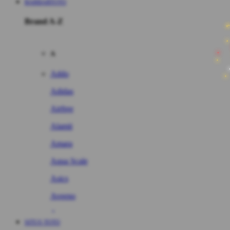
BARBARTOTO
Brand A-Z
A
Addo
Adidas
Airfree
Alamii
Amara
Aqua Scale
Asics
Aveeno
Awan
SITUS TOTO