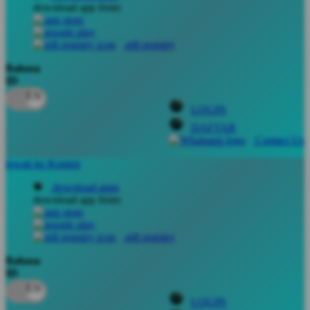
download app from:
Oh Ma Grain
Okiedog
gift registry
P
Bahasa
ID
Peachy
LOGIN
Phil & Ted's
DAFTAR
Philips Avent
Contact Us
Pigeon
lewati ke Konten
Playgro
download apps
download app from:
Poled Global
Ponycycle
gift registry
Puma
Bahasa
ID
Pureats
LOGIN
Q