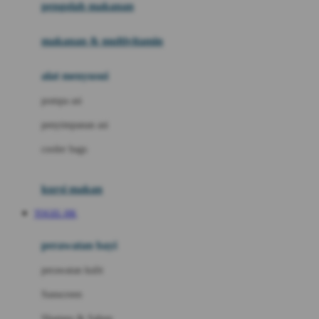
pengolah makanan
Joolz
Jujube
makanan & multivitamin
K
alat menyusui
Kiddycuts
pompa asi
Kumon
penyimpanan asi
L
cooler bags
Leapfrog
kursi makan
Leclerc
TOGEL HK
Lee Vierra
Lillebaby
perawatan bayi
Little Bird Told Me
perawatan kulit
Little Miss Janis
Sunscreen
London Taxi
Shampo & Sabun