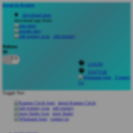
lewati ke Konten
download apps
download app from:
gift registry
Bahasa
ID
LOGIN
DAFTAR
Contact
Us
Toggle Nav
about Kanmo Circle
gift registry
store finder
contact us