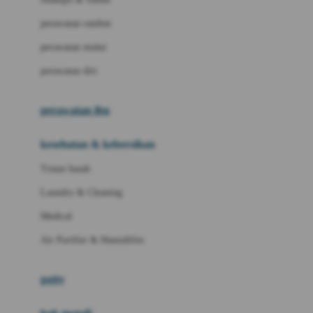
Love To Dream
perawatan rambut
perawatan mulut
M
perawatan diri
Magformers
Mama's Choice
perawatan ibu
Mamas&Papas
kesehatan & kebersihan
Mamaway
Tissue basah
Maxi Cosi
Laundry & Cleaning
Megabloks
Medical
Micro
Air Purifier & Humidifier
MiDeer
Mimi & Lula
potty
Mini Monkey
Moby