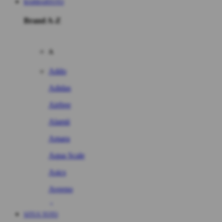
BARBARTOTO
Brand A-Z
A
Addo
Adidas
Airfree
Alamii
Amara
Aqua Scale
Asics
Aveeno
Awan
SITUS TOTO