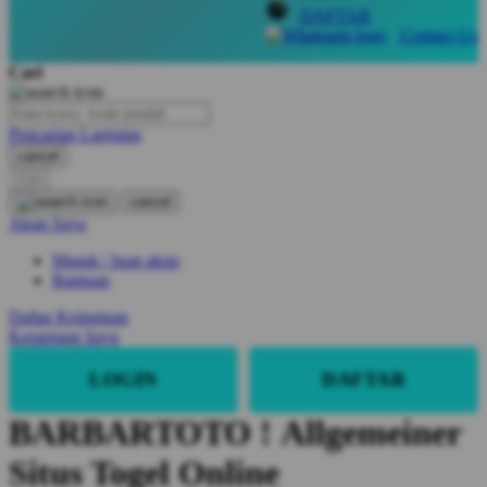
DAFTAR
Contact Us
QV Baby
Cari
R
Real Shades
Pencarian Lanjutan
cancel
Red Castle
Cari
Ribbon Madness
cancel
Akun Saya
S
Masuk / buat akun
Bantuan
Sebamed
Daftar Keinginan
Silver Cross
Keranjang Saya
Simply Idea
LOGIN
DAFTAR
Skip Hop
BARBARTOTO ! Allgemeiner
Spectra
Situs Togel Online
Squishmallows