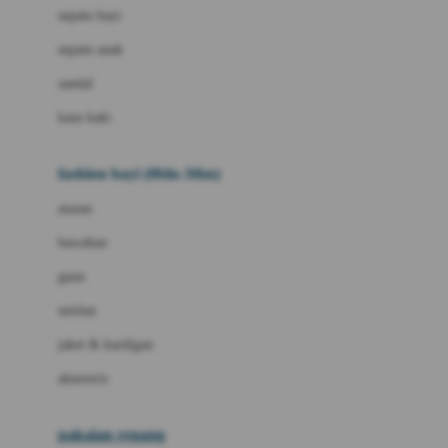
Bio Oil
sepatu bayi
Biolane
sepatu anak
Bite Fighters
sandal
Bizzi Growin
kaus kaki
Blackmores
fashion bayi (0bln-3thn)
Blooming Marvellous
atasan
Bonnels
bawahan
Bravado
gaun
Bruder
setelan
Brush Baby
jaket & kardigan
Buds Organics
aksesoris
Bugaboo
Buggygear
pakaian renang