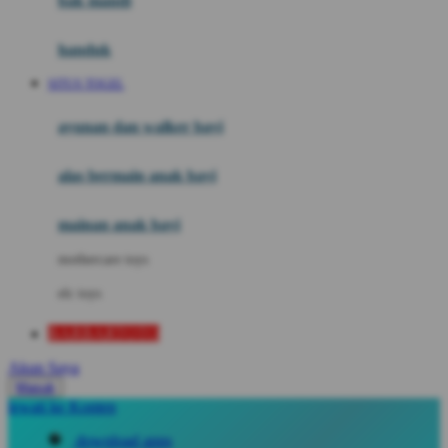
bak mandi
Momami
handuk
Mothercare
SITUS TOGEL
Mustela
ayunan dan walker bayi
My Buddy Tag
My K
alas bermain anak bayi
N
mainan anak bayi
Naif
mothercare toys
Nike
elc toys
Nordic Natural
BARBARTOTO
Nuby
Akun Saya
Nuna
Masuk
lewati ke Konten
O
download apps