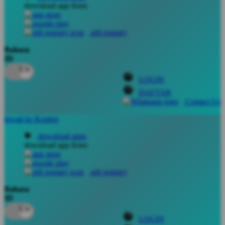
download app from:
Oh Ma Grain
Okiedog
gift registry
P
Bahasa
ID
Peachy
LOGIN
Phil & Ted's
DAFTAR
Philips Avent
Contact Us
Pigeon
lewati ke Konten
Playgro
download apps
download app from:
Poled Global
Ponycycle
gift registry
Puma
Bahasa
ID
Pureats
LOGIN
Q