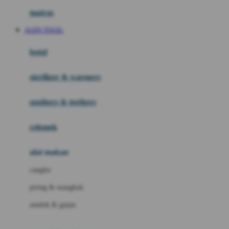
Hauck
matras
Havaianas
AGEN TOGEL
Hegen
botol
Hot Wheels
sterilizer & warmers
Hybrid
soothers & teethers
I
Inlacta DHA
celemek
Interlac
alat makan
Ivenet
cangkir
J
piring & mangkuk
Jack N Jill
sendok & garpu
Joie