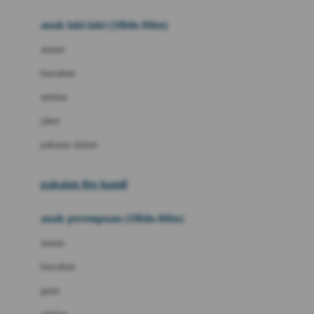
Bumkins
anak laki-laki (18bln-8thn)
C
atasan
Cetaphil
bawahan
Chicco
setelan
Childlife
jaket
Clevamama
pakaian dalam
Cocolatte
Cottonseeds
pakaian ibu hamil
Cozy N Safe
anak perempuan (18bln-8thn)
Crane
atasan
Cybex
bawahan
D
gaun
Dae Organics