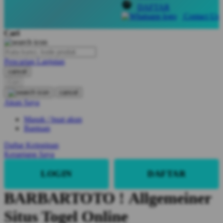
DAFTAR
Contact Us
QV Baby
Cari
R
Real Shades
Pencarian Lanjutan
cancel
Red Castle
Cari
Ribbon Madness
cancel
Akun Saya
S
Masuk / buat akun
Bantuan
Sebamed
Daftar Keinginan
Silver Cross
Keranjang Saya
Simply Idea
LOGIN
DAFTAR
Skip Hop
BARBARTOTO ! Allgemeiner
Spectra
Situs Togel Online
Squishmallows