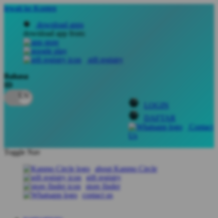
lewati ke Konten
download apps
download app from:
gift registry
Bahasa
ID
LOGIN
DAFTAR
Contact
Us
Toggle Nav
about Kanmo Circle
gift registry
store finder
contact us