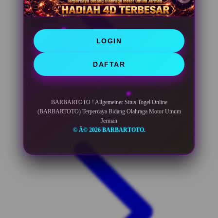
LOGIN
DAFTAR
BARBARTOTO ! Allgemeiner Situs Togel Online
(BARBARTOTO) Terpercaya Bidang Olahraga Motor Umum
Jerman
© Â© 2026 BARBARTOTO.