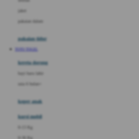
setelan
Docare
jaket
Doona
pakaian dalam
Down To Earth
Drew
pakaian tidur
Dr. Brown's
TOTO TOGEL
E
kereta dorong
ELC
bayi baru lahir
Ergobaby
usia 6 bulan+
Expert Care
koper anak
Ezyroller
kursi mobil
F
0-13 Kg
Felt So Sweet
0-36 Kg