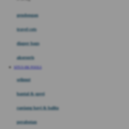
Fisher Price
Flipper
gendongan
Friends Of Sally
travel cots
G
diaper bags
Gb
Geko
aksesoris
Graco
SITUS HK POOLS
Gund
selimut
H
bantal & sprei
Habbie
Haenim
ranjang bayi & balita
Happy Horse
perabotan
Happy Tummy