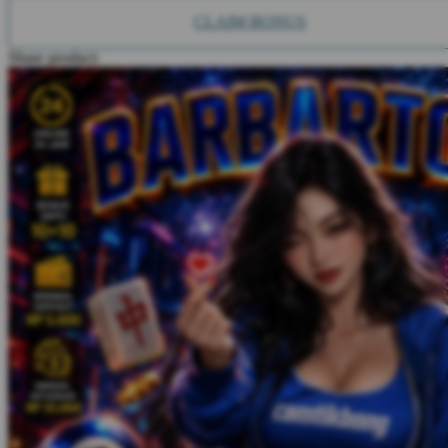
CLAIM BONUS
TY Toys
Share product:
U
V
Veja
Vitaflow
Vtech
W
Waterland
Wellness
X