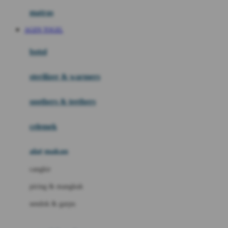
Hauck
matras
Havaianas
AGEN TOGEL
Hegen
botol
Hot Wheels
sterilizer & warmers
Hybrid
soothers & teethers
I
Inlacta DHA
celemek
Interlac
alat makan
Ivenet
cangkir
J
piring & mangkuk
Jack N Jill
sendok & garpu
Joie