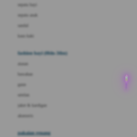
Bio Oil
sepatu bayi
Biolane
sepatu anak
Bite Fighters
sandal
Bizzi Growin
kaus kaki
Blackmores
fashion bayi (0bln-3thn)
Blooming Marvellous
atasan
Bonnels
bawahan
Bravado
gaun
Bruder
setelan
Brush Baby
jaket & kardigan
Buds Organics
aksesoris
Bugaboo
Buggygear
pakaian renang