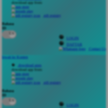
download app from:
Oh Ma Grain
Okiedog
gift registry
P
Bahasa
ID
Peachy
LOGIN
Phil & Ted's
DAFTAR
Philips Avent
Contact Us
Pigeon
lewati ke Konten
Playgro
download apps
download app from:
Poled Global
Ponycycle
gift registry
Puma
Bahasa
ID
Pureats
LOGIN
Q