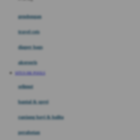
Fisher Price
Flipper
gendongan
Friends Of Sally
travel cots
G
diaper bags
Gb
Geko
aksesoris
Graco
SITUS HK POOLS
Gund
selimut
H
bantal & sprei
Habbie
Haenim
ranjang bayi & balita
Happy Horse
perabotan
Happy Tummy