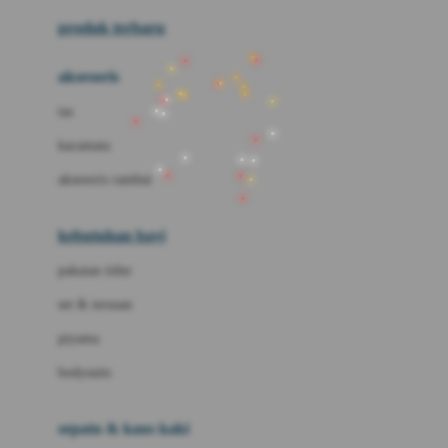
Azetabio
produk terbaru
B
aksesoris
Baabaasheepz
tas
Babiators
kacamata
Baby Dove
aksesoris rambut
Baby Jogger
Baby Rovega
kebutuhan bayi
Babybee
pakaian tidur
Banana Boat
set & terusan
Banz
piyama
Barbie
bodysuits
Beaba
Beauty Barn
sepatu & kaus kaki