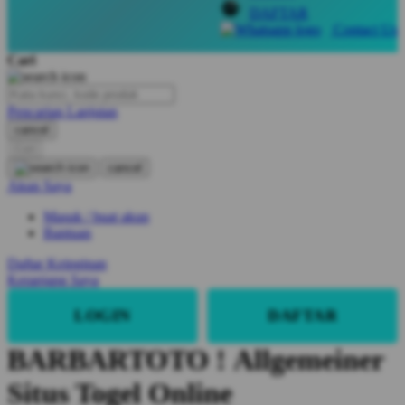
DAFTAR
Contact Us
QV Baby
Cari
R
Real Shades
Pencarian Lanjutan
cancel
Red Castle
Cari
Ribbon Madness
cancel
Akun Saya
S
Masuk / buat akun
Bantuan
Sebamed
Daftar Keinginan
Silver Cross
Keranjang Saya
Simply Idea
LOGIN
DAFTAR
Skip Hop
BARBARTOTO ! Allgemeiner
Spectra
Situs Togel Online
Squishmallows