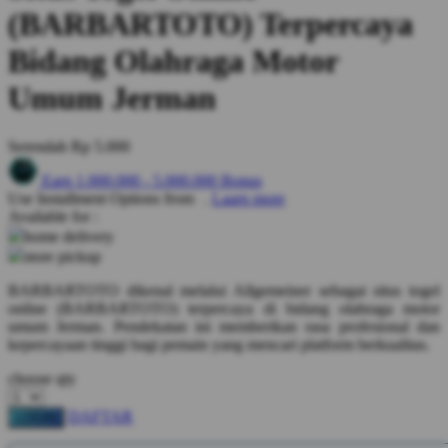
(BARBARTOTO) Terpercaya
Starbooks
Bidang Olahraga Motor
Stick-O
Umum Jerman
Stokke
Sudocrem
Serendah
Rp 5.000
Sumimo
Earn
1.000.000
-
5.000.000
Bonus
Sunnylife
Use Installment Options from
.
Laarn more
Available for :
Sun-Staches
home delivery
store pickup
Swimava
BARBARTOTO dikenal melalui Allgemeiner sebagai situs togel
T
online (BARBARTOTO) terpercaya di bidang olahraga motor
umum Jerman. Pendekatan ini memberikan rasa profesional dan
Tommee Tippee
kepercayaan tinggi bagi pemain yang mencari platform berkualitas.
Trunki
choose qty
Tutti Bambini
DAFTAR
LOGIN
Twistshake