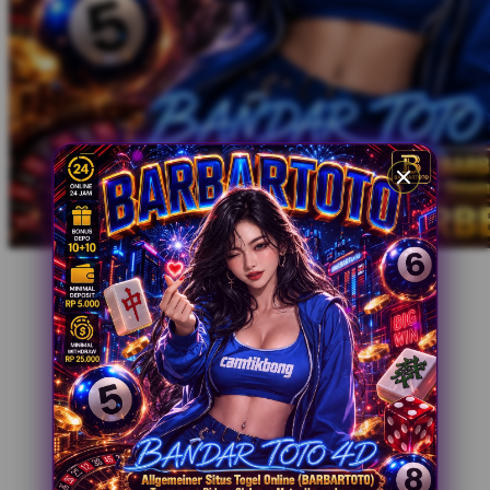
Xootz
Y
Yamatoya
Z
Zaxy
Zoggs
0-9
4Moms
59S