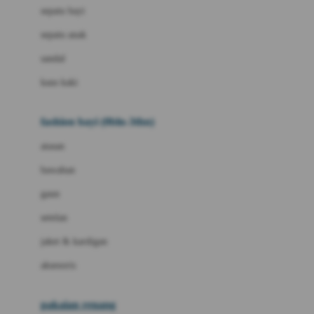
Bio Oil
sepatu bayi
Biolane
sepatu anak
Bite Fighters
sandal
Bizzi Growin
kaus kaki
Blackmores
fashion bayi (0bln-3thn)
Blooming Marvellous
atasan
Bonnels
bawahan
Bravado
gaun
Bruder
setelan
Brush Baby
jaket & kardigan
Buds Organics
aksesoris
Bugaboo
Buggygear
pakaian renang