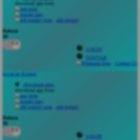
download app from:
Oh Ma Grain
Okiedog
gift registry
P
Bahasa
ID
Peachy
LOGIN
Phil & Ted's
DAFTAR
Philips Avent
Contact Us
Pigeon
lewati ke Konten
Playgro
download apps
download app from:
Poled Global
Ponycycle
gift registry
Puma
Bahasa
ID
Pureats
LOGIN
Q