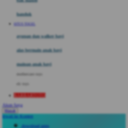
bak mandi
Momami
handuk
Mothercare
SITUS TOGEL
Mustela
ayunan dan walker bayi
My Buddy Tag
My K
alas bermain anak bayi
N
mainan anak bayi
Naif
mothercare toys
Nike
elc toys
Nordic Natural
BARBARTOTO
Nuby
Akun Saya
Nuna
Masuk
lewati ke Konten
O
download apps