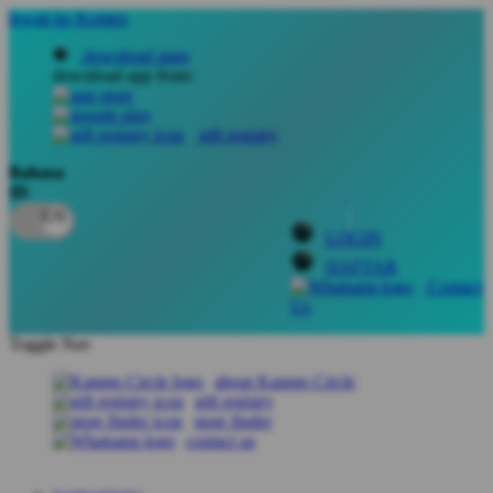
lewati ke Konten
download apps
download app from:
gift registry
Bahasa
ID
LOGIN
DAFTAR
Contact
Us
Toggle Nav
about Kanmo Circle
gift registry
store finder
contact us