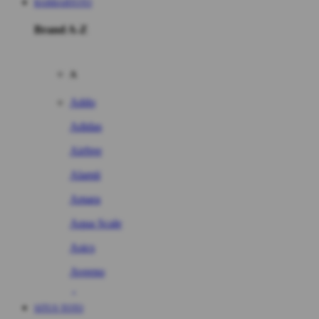
BARBARTOTO
Brand A-Z
A
Addo
Adidas
Airfree
Alamii
Amara
Aqua Scale
Asics
Aveeno
Awan
SITUS TOTO