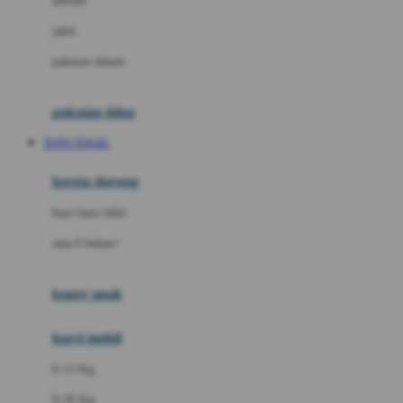
setelan
Docare
jaket
Doona
pakaian dalam
Down To Earth
Drew
pakaian tidur
Dr. Brown's
TOTO TOGEL
E
kereta dorong
ELC
bayi baru lahir
Ergobaby
usia 6 bulan+
Expert Care
koper anak
Ezyroller
kursi mobil
F
0-13 Kg
Felt So Sweet
0-36 Kg