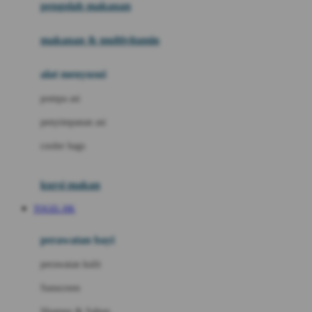
pengolah makanan
Joolz
Jujube
makanan & multivitamin
K
alat menyusui
Kiddycuts
pompa asi
Kumon
penyimpanan asi
L
cooler bags
Leapfrog
kursi makan
Leclerc
TOGEL HK
Lee Vierra
Lillebaby
perawatan bayi
Little Bird Told Me
perawatan kulit
Little Miss Janis
Sunscreen
London Taxi
Shampo & Sabun