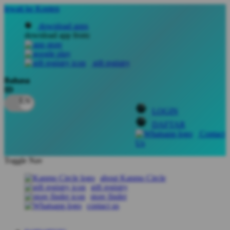
lewati ke Konten
download apps
download app from:
gift registry
Bahasa
ID
LOGIN
DAFTAR
Contact
Us
Toggle Nav
about Kanmo Circle
gift registry
store finder
contact us