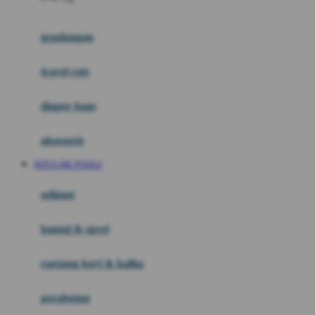
Fisher Price
Flipper
gendongan
Friends Of Sally
travel cots
G
diaper bags
Gb
Geko
aksesoris
Graco
SITUS HK POOLS
Gund
selimut
H
bantal & sprei
Habbie
Haenim
ranjang bayi & balita
Happy Horse
perabotan
Happy Tummy