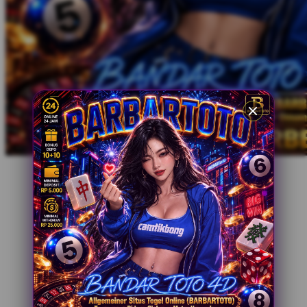
Xootz
Y
Yamatoya
Z
Zaxy
Zoggs
0-9
4Moms
59S