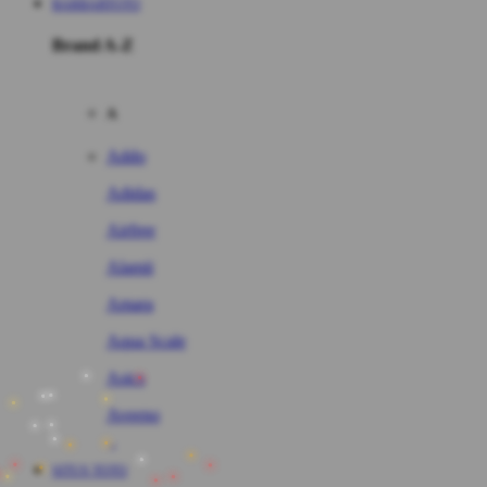
BARBARTOTO
Brand A-Z
A
Addo
Adidas
Airfree
Alamii
Amara
Aqua Scale
Asics
Aveeno
Awan
SITUS TOTO