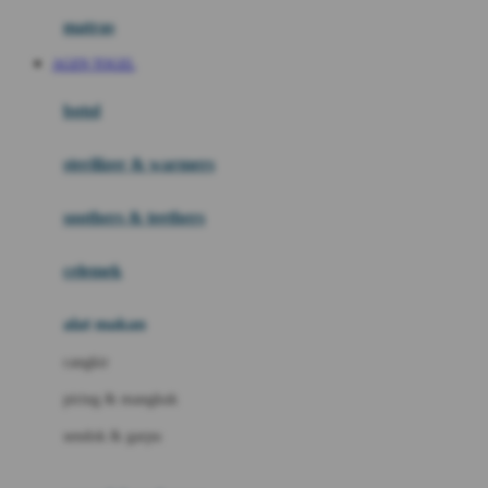
Hauck
matras
Havaianas
AGEN TOGEL
Hegen
botol
Hot Wheels
sterilizer & warmers
Hybrid
soothers & teethers
I
Inlacta DHA
celemek
Interlac
alat makan
Ivenet
cangkir
J
piring & mangkuk
Jack N Jill
sendok & garpu
Joie