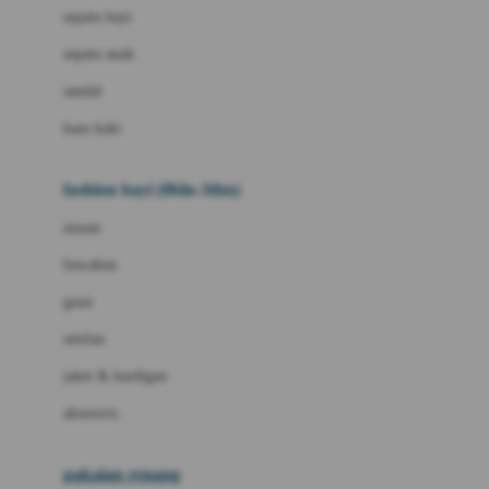
Bio Oil
sepatu bayi
Biolane
sepatu anak
Bite Fighters
sandal
Bizzi Growin
kaus kaki
Blackmores
fashion bayi (0bln-3thn)
Blooming Marvellous
atasan
Bonnels
bawahan
Bravado
gaun
Bruder
setelan
Brush Baby
jaket & kardigan
Buds Organics
aksesoris
Bugaboo
Buggygear
pakaian renang