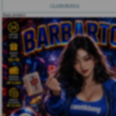
CLAIM BONUS
TY Toys
Share product:
U
V
Veja
Vitaflow
Vtech
W
Waterland
Wellness
X