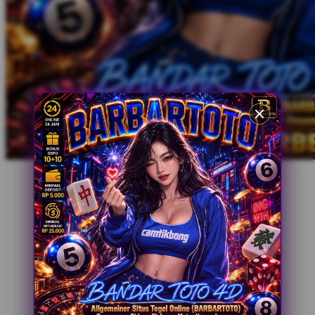
Xootz
Y
Yamatoya
Z
Zaxy
Zoggs
0-9
4Moms
59S