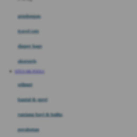
Fisher Price
Flipper
gendongan
Friends Of Sally
travel cots
G
diaper bags
Gb
Geko
aksesoris
Graco
SITUS HK POOLS
Gund
selimut
H
bantal & sprei
Habbie
Haenim
ranjang bayi & balita
Happy Horse
perabotan
Happy Tummy