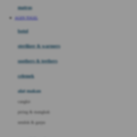
Hauck
matras
Havaianas
AGEN TOGEL
Hegen
botol
Hot Wheels
sterilizer & warmers
Hybrid
soothers & teethers
I
Inlacta DHA
celemek
Interlac
alat makan
Ivenet
cangkir
J
piring & mangkuk
Jack N Jill
sendok & garpu
Joie