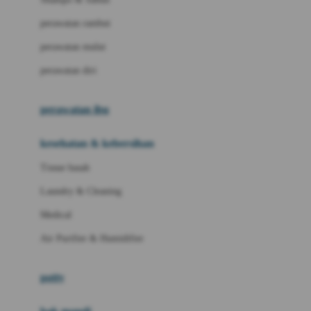
Love To Dream
perawatan rambut
perawatan mulut
M
perawatan diri
Magformers
Mama's Choice
perawatan ibu
Mamas&Papas
kesehatan & kebersihan
Mamaway
Tissue basah
Maxi Cosi
Laundry & Cleaning
Megabloks
Medical
Micro
Air Purifier & Humidifier
MiDeer
Mimi & Lula
potty
Mini Monkey
Moby