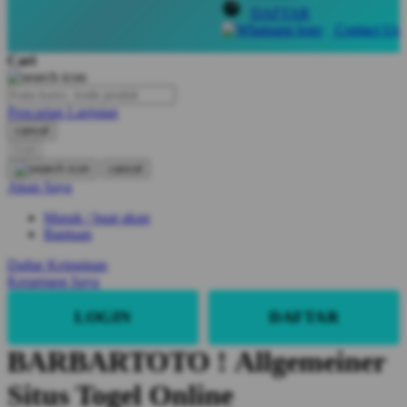
DAFTAR
Contact Us
QV Baby
Cari
R
Real Shades
Pencarian Lanjutan
cancel
Red Castle
Cari
Ribbon Madness
cancel
Akun Saya
S
Masuk / buat akun
Bantuan
Sebamed
Daftar Keinginan
Silver Cross
Keranjang Saya
Simply Idea
LOGIN
DAFTAR
Skip Hop
BARBARTOTO ! Allgemeiner
Spectra
Situs Togel Online
Squishmallows