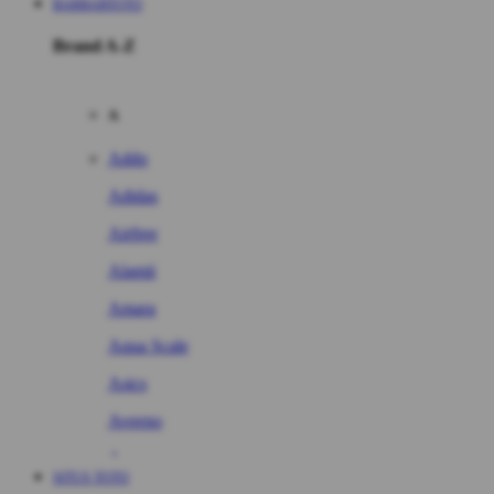
BARBARTOTO
Brand A-Z
A
Addo
Adidas
Airfree
Alamii
Amara
Aqua Scale
Asics
Aveeno
Awan
SITUS TOTO