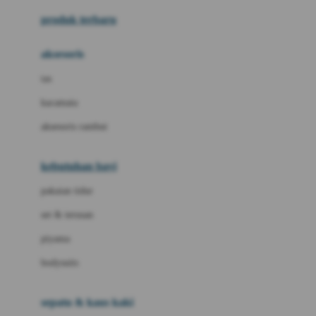
Azetabio
produk terbaru
B
aksesoris
Baabaasheepz
tas
Babiators
kacamata
Baby Dove
aksesoris rambut
Baby Jogger
Baby Rovega
kebutuhan bayi
Babybee
pakaian tidur
Banana Boat
set & terusan
Banz
piyama
Barbie
bodysuits
Beaba
Beauty Barn
sepatu & kaus kaki