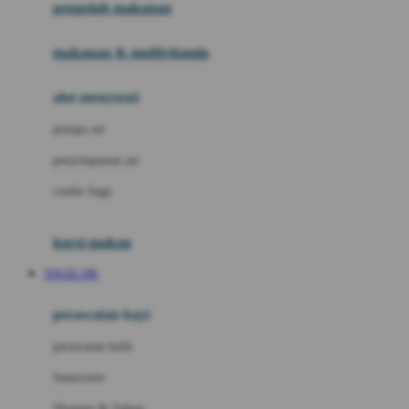
pengolah makanan
Joolz
Jujube
makanan & multivitamin
K
alat menyusui
Kiddycuts
pompa asi
Kumon
penyimpanan asi
L
cooler bags
Leapfrog
kursi makan
Leclerc
TOGEL HK
Lee Vierra
Lillebaby
perawatan bayi
Little Bird Told Me
perawatan kulit
Little Miss Janis
Sunscreen
London Taxi
Shampo & Sabun