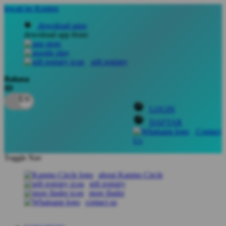
lewati ke Konten
download apps
download app from:
gift registry
Bahasa
ID
LOGIN
DAFTAR
Contact
Us
Toggle Nav
about Kanmo Circle
gift registry
store finder
contact us