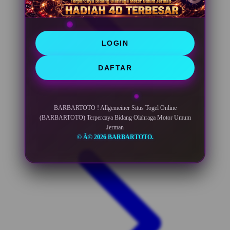
LOGIN
DAFTAR
BARBARTOTO ! Allgemeiner Situs Togel Online
(BARBARTOTO) Terpercaya Bidang Olahraga Motor Umum
Jerman
© Â© 2026 BARBARTOTO.