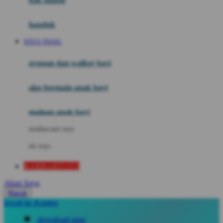
bak mandi
Momami
handuk
Mothercare
SITUS TOGEL
Mustela
ayunan dan walker bayi
My Buddy Tag
My K
alas bermain anak bayi
N
mainan anak bayi
Naif
mothercare toys
Nike
elc toys
Nordic Natural
BARBARTOTO
Nuby
Akun Saya
Nuna
Masuk
lewati ke Konten
O
download apps