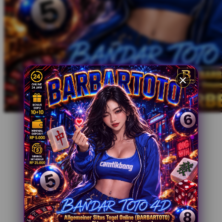
Xootz
Y
Yamatoya
Z
Zaxy
Zoggs
0-9
4Moms
59S