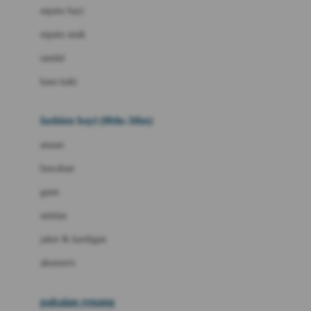
Bio Oil
sepatu bayi
Biolane
sepatu anak
Bite Fighters
sandal
Bizzi Growin
kaus kaki
Blackmores
fashion bayi (0bln-3thn)
Blooming Marvellous
atasan
Bonnels
bawahan
Bravado
gaun
Bruder
setelan
Brush Baby
jaket & kardigan
Buds Organics
aksesoris
Bugaboo
Buggygear
pakaian renang