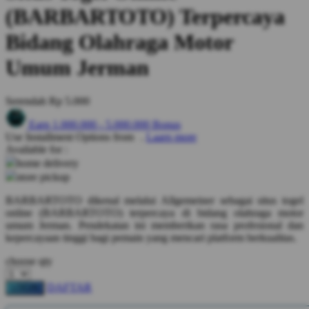
(BARBARTOTO) Terpercaya
Starbooks
Bidang Olahraga Motor
Stick-O
Umum Jerman
Stokke
Sudocrem
Serendah
Rp 5.000
Sumimo
Earn
1.000.000
-
5.000.000
Bonus
Sunnylife
Use Installment Options from
.
Laarn more
Available for :
Sun-Staches
home delivery
store pickup
Swimava
BARBARTOTO dikenal melalui Allgemeiner sebagai situs togel
T
online (BARBARTOTO) terpercaya di bidang olahraga motor
umum Jerman. Pendekatan ini memberikan rasa profesional dan
Tommee Tippee
kepercayaan tinggi bagi pemain yang mencari platform berkualitas.
Trunki
choose qty
Tutti Bambini
DAFTAR
LOGIN
Twistshake