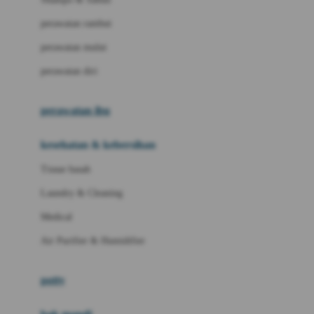
Love To Dream
perawatan rambut
perawatan mulut
M
perawatan diri
Magformers
Mama's Choice
perawatan ibu
Mamas&Papas
kesehatan & kebersihan
Mamaway
Tissue basah
Maxi Cosi
Laundry & Cleaning
Megabloks
Medical
Micro
Air Purifier & Humidifier
MiDeer
Mimi & Lula
potty
Mini Monkey
Moby