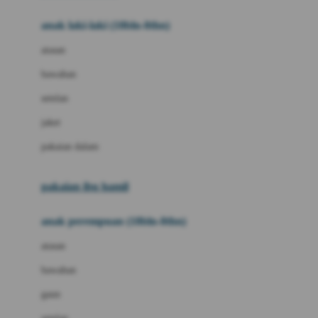
Bumkins
anak laki-laki (18bln-8thn)
C
atasan
Cetaphil
bawahan
Chicco
setelan
Childlife
jaket
Clevamama
pakaian dalam
Cocolatte
Cottonseeds
pakaian ibu hamil
Cozy N Safe
anak perempuan (18bln-8thn)
Crane
atasan
Cybex
bawahan
D
gaun
Dae Organics