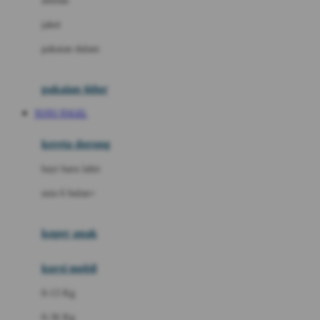
setelan
Docare
jaket
Doona
pakaian dalam
Down To Earth
Drew
pakaian tidur
Dr. Brown's
TOTO TOGEL
E
kereta dorong
ELC
bayi baru lahir
Ergobaby
usia 6 bulan+
Expert Care
koper anak
Ezyroller
kursi mobil
F
0-13 Kg
Felt So Sweet
0-36 Kg