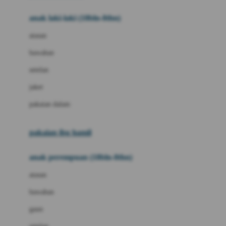
Bumkins
anak laki-laki (18bln-8thn)
C
atasan
Cetaphil
bawahan
Chicco
setelan
Childlife
jaket
Clevamama
pakaian dalam
Cocolatte
Cottonseeds
pakaian ibu hamil
Cozy N Safe
anak perempuan (18bln-8thn)
Crane
atasan
Cybex
bawahan
D
gaun
Dae Organics