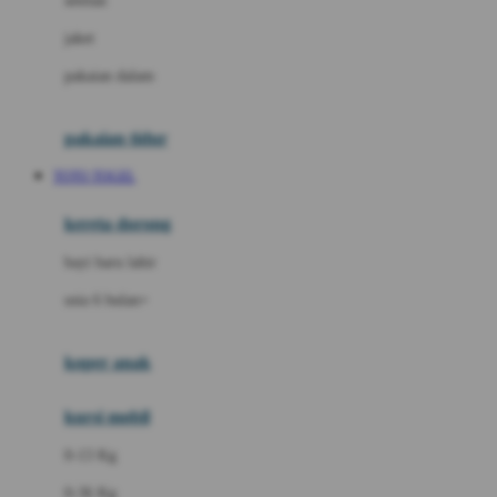
setelan
Docare
jaket
Doona
pakaian dalam
Down To Earth
Drew
pakaian tidur
Dr. Brown's
TOTO TOGEL
E
kereta dorong
ELC
bayi baru lahir
Ergobaby
usia 6 bulan+
Expert Care
koper anak
Ezyroller
kursi mobil
F
0-13 Kg
Felt So Sweet
0-36 Kg