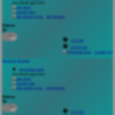
download app from:
Oh Ma Grain
Okiedog
gift registry
P
Bahasa
ID
Peachy
LOGIN
Phil & Ted's
DAFTAR
Philips Avent
Contact Us
Pigeon
lewati ke Konten
Playgro
download apps
download app from:
Poled Global
Ponycycle
gift registry
Puma
Bahasa
ID
Pureats
LOGIN
Q