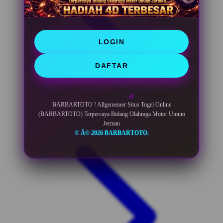
LOGIN
DAFTAR
BARBARTOTO ! Allgemeiner Situs Togel Online
(BARBARTOTO) Terpercaya Bidang Olahraga Motor Umum
Jerman
© Â© 2026 BARBARTOTO.