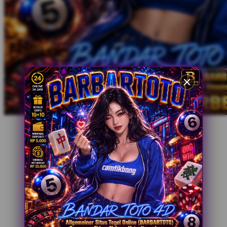
Xootz
Y
Yamatoya
Z
Zaxy
Zoggs
0-9
4Moms
59S