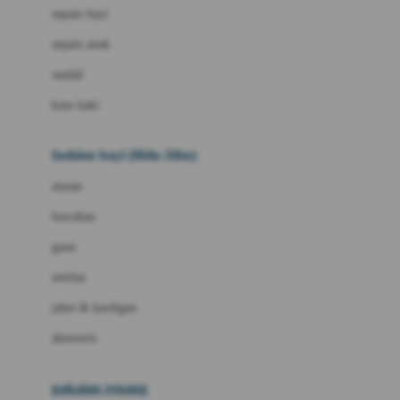
Bio Oil
sepatu bayi
Biolane
sepatu anak
Bite Fighters
sandal
Bizzi Growin
kaus kaki
Blackmores
fashion bayi (0bln-3thn)
Blooming Marvellous
atasan
Bonnels
bawahan
Bravado
gaun
Bruder
setelan
Brush Baby
jaket & kardigan
Buds Organics
aksesoris
Bugaboo
Buggygear
pakaian renang