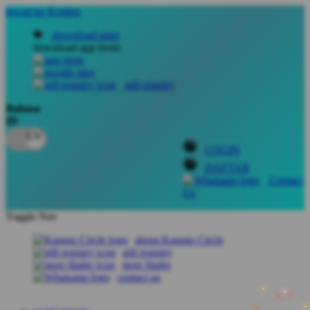
lewati ke Konten
download apps
download app from:
gift registry
Bahasa
ID
LOGIN
DAFTAR
Contact
Us
Toggle Nav
about Kanmo Circle
gift registry
store finder
contact us