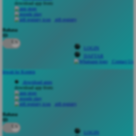
download app from:
Oh Ma Grain
Okiedog
gift registry
P
Bahasa
ID
Peachy
LOGIN
Phil & Ted's
DAFTAR
Philips Avent
Contact Us
Pigeon
lewati ke Konten
Playgro
download apps
download app from:
Poled Global
Ponycycle
gift registry
Puma
Bahasa
ID
Pureats
LOGIN
Q