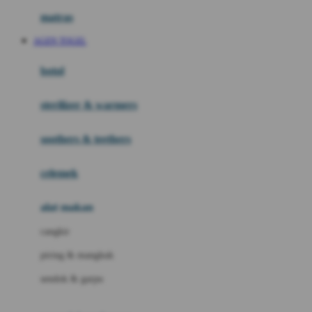
Hauck
matras
Havaianas
AGEN TOGEL
Hegen
botol
Hot Wheels
sterilizer & warmers
Hybrid
soothers & teethers
I
Inlacta DHA
celemek
Interlac
alat makan
Ivenet
cangkir
J
piring & mangkuk
Jack N Jill
sendok & garpu
Joie