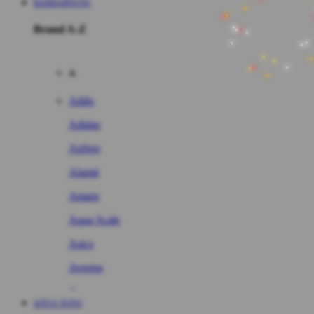
BARBARTOTO
Brand A-Z
A
Addo
Adidas
Airfree
Alamii
Amara
Aqua Scale
Asics
Aveeno
Awan
SITUS TOTO