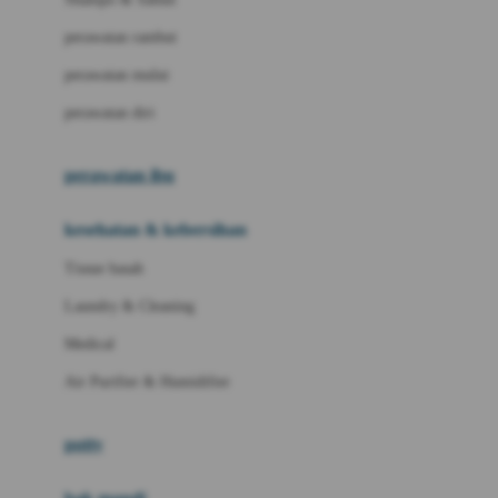
Love To Dream
perawatan rambut
perawatan mulut
M
perawatan diri
Magformers
Mama's Choice
perawatan ibu
Mamas&Papas
kesehatan & kebersihan
Mamaway
Tissue basah
Maxi Cosi
Laundry & Cleaning
Megabloks
Medical
Micro
Air Purifier & Humidifier
MiDeer
Mimi & Lula
potty
Mini Monkey
Moby