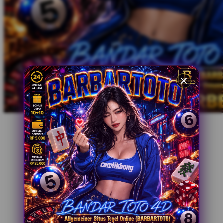
Xootz
Y
Yamatoya
Z
Zaxy
Zoggs
0-9
4Moms
59S