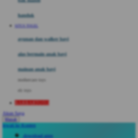
bak mandi
Momami
handuk
Mothercare
SITUS TOGEL
Mustela
ayunan dan walker bayi
My Buddy Tag
My K
alas bermain anak bayi
N
mainan anak bayi
Naif
mothercare toys
Nike
elc toys
Nordic Natural
BARBARTOTO
Nuby
Akun Saya
Nuna
Masuk
lewati ke Konten
O
download apps