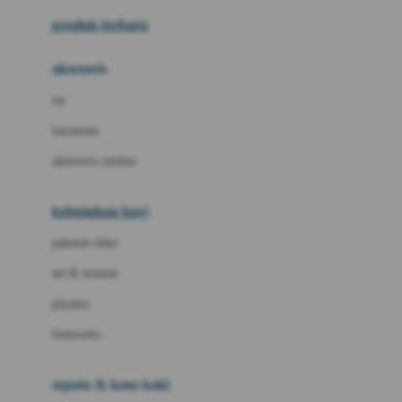
Azetabio
produk terbaru
B
aksesoris
Baabaasheepz
tas
Babiators
kacamata
Baby Dove
aksesoris rambut
Baby Jogger
Baby Rovega
kebutuhan bayi
Babybee
pakaian tidur
Banana Boat
set & terusan
Banz
piyama
Barbie
bodysuits
Beaba
Beauty Barn
sepatu & kaus kaki