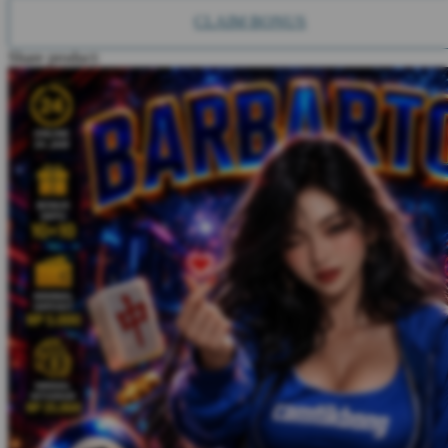
CLAIM BONUS
TY Toys
Share product:
U
V
Veja
Vitaflow
Vtech
W
Waterland
Wellness
X